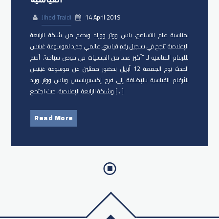
Jihed Traidi
14 April 2019
بمناسبة عام التسامح، ياس ووتر وورلد وبدعم من شبكة الرابعة
الإعلامية تنجح في تسجيل رقم قياسي عالمي جديد لموسوعة غينيس
للأرقام القياسية لـ “أكبر عدد من الجنسيات في حوض سباحة”. أقيم
الحدث يوم الجمعة 12 أبريل بحضور ممثلين عن موسوعة غينيس
للأرقام القياسية بالإضافة إلى فرح إكسبيرينسس وياس ووتر ورلد
وشبكة الرابعة الإعلامية. حيث اجتمع […]
Read More