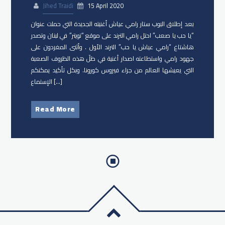
Jihed Traidi
15 April 2020
بعد إطلاق البوب ستار رامي عياش أغنيته الجديدة التي حملت عنوان
“يا حب يا صعب” احتل رامي الترند على موقع “تويتر” في لبنان وتصدر
هاشتاغ “رامي عياش يا حب” الترند الأول . وأثنى المغردون على
جهود رامي واستطاعته اصدار أغنية في ظلّ هذه الظروف الصعبة
التي يعيشها العالم من جراء فيروس كورونا. وبكل تأكيد يمكنكم
الإستماع […]
Read More