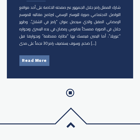
شارك الممثل رامز جلال​ الجمهور عبر صفحته الخاصة على أحد مواقع
التواصل الاجتماعي صورة للبوستر الرسمي لبرنامج مقالبه للموسم
الرمضاني المقبل والذي سيحمل عنوان “رامز في الشلال”. وظهر
جلال في الصورة ممسكاً بفانوس رمضان في يده اليسرى وبجواره
“غوريلا”، أما اليمين فيمسك بها “نظارة معظمة” وبجوارها فيل
ضخم. وسوف يستضيف رامز 30 نجماً على مدى […]
Read More