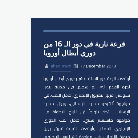
قرعة نارية في دور الـ 16 من
دوري أبطال أوروبا
Jihed Traidi
17 December 2019
أوقعت قرعة دور الستة عشر بدوري أبطال أوروبا
لكرة القدم التي تم سحبها في مدينة نيون
بسويسرا، فريق ليفربول الإنجليزي، حامل اللقب، في
مواجهة أتلتيكو مدريد الإسباني، وريال مدريد
الإسباني الأكثر تتويجاً في تاريخ البطولة في
مواجهة مانشستر سيتي، حامل لقب الدوري
الإنجليزي الممتاز. وأوقعت القرعة فريق بايرن
ميونخ الألماني في مواجهة تشيلسي الإنجليزي