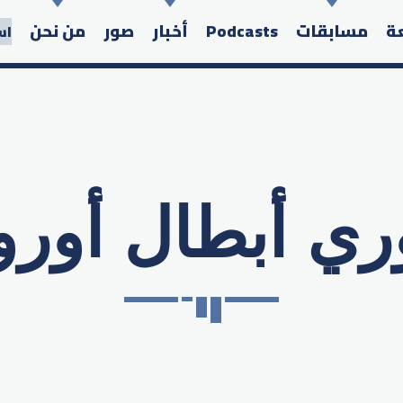
عة
مسابقات
Podcasts
أخبار
صور
من نحن
اس
ري أبطال أوروب
Search in the website: