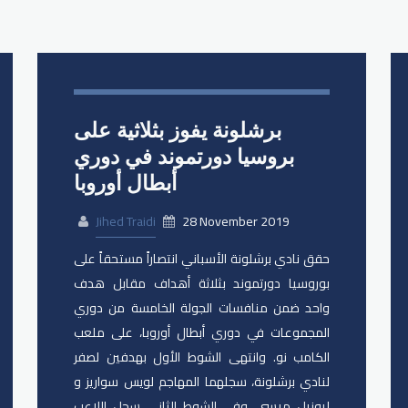
برشلونة يفوز بثلاثية على
بروسيا دورتموند في دوري
أبطال أوروبا
Jihed Traidi
28 November 2019
حقق نادي برشلونة الأسباني انتصاراً مستحقاً على
بوروسيا دورتموند بثلاثة أهداف مقابل هدف
واحد ضمن منافسات الجولة الخامسة من دوري
المجموعات في دوري أبطال أوروبا، على ملعب
الكامب نو. وانتهى الشوط الأول بهدفين لصفر
لنادي برشلونة، سجلهما المهاجم لويس سواريز و
ليونيل ميسي. وفي الشوط الثاني سجل اللاعب