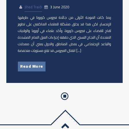
Jihed Traidi
3 June 2020
ربما كانت الموجة الأولى من جائحة فيروس كورونا في طريقها
للإنحسار، لكن هذا قد يخلق مشكلة للعلماء العاكفين على تطوير
لقاح للقضاء على فيروس كورونا. وأكد علماء في أوروبا والولايات
المتحدة أن النجاح النسبي الذي حققته إجراءات العزل العام المشددة
والتباعد الإجتماعي في بعض المناطق والدول يعني أن معدلات
انتقال الفيروس قد تبلغ مستويات منخفضة […]
Read More