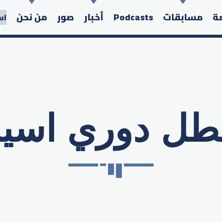
عة
مسابقات
Podcasts
أخبار
صور
من نحن
اس
طل دوري اسيا
Search in the website: