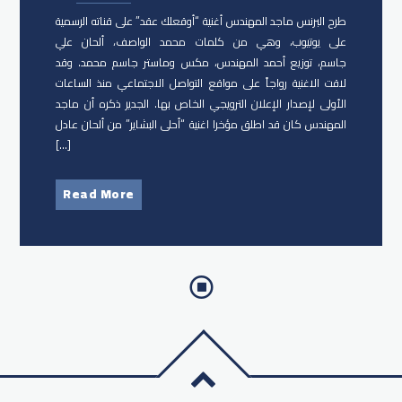
طرح البرنس ماجد المهندس​ أغنية “أوقعلك عقد” على قناته الرسمية
على يوتيوب، وهي من كلمات محمد الواصف، ألحان علي
جاسم، توزيع أحمد المهندس، مكس وماستر جاسم محمد. وقد
لاقت الاغنية رواجاً على مواقع التواصل الاجتماعي منذ الساعات
الأولى لإصدار الإعلان الترويجي الخاص بها. الجدير ذكره أن ماجد
المهندس كان قد اطلق مؤخرا اغنية “أحلى البشاير” من ألحان عادل
[…]
Read More