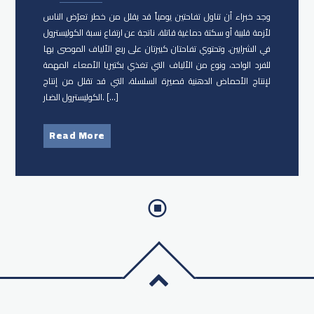
وجد خبراء أن تناول تفاحتين يومياً قد يقلل من خطر تعرّض الناس
لأزمة قلبية أو سكتة دماغية قاتلة، ناتجة عن ارتفاع نسبة الكوليسترول
في الشرايين. وتحتوي تفاحتان كبيرتان على ربع الألياف الموصى بها
للفرد الواحد، ونوع من الألياف التي تغذي بكتيريا الأمعاء المهمة
لإنتاج الأحماض الدهنية قصيرة السلسلة، التي قد تقلل من إنتاج
الكوليسترول الضار. […]
Read More