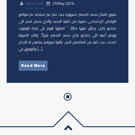
Jihed Traidi
29 May 2019
شوق الفنان سعد الصغير جمهوره حيث نشر عبر صفحته عبر مواقع
التواصل الإجتماعي صورة من كليبه الجديد والذي يحمل اسم اللي
صاحبو راجل. وعلّق عليها قائلاً: ” انتظروا اليوم على قناة اليوتيوب
برومو أغنية اللي صاحبو راجل سعد الصغير قريباً”. ونالت الصورة
اعجاب عدد كبير من المتابعين الذين علّقوا بدورهم متمنين له النجاح
والتوفيق في […]
Read More