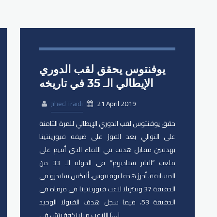
يوفنتوس يحقق لقب الدوري
الإيطالي الـ 35 في تاريخه
Jihed Traidi
21 April 2019
حقق يوفنتوس لقب الدوري الإيطالي للمرة الثامنة
على التوالي بعد الفوز على ضيفه فيورينتينا
بهدفين مقابل هدف في اللقاء الذى أقيم على
ملعب “اليانز ستاديوم” فى الجولة الـ 33 من
المسابقة. أحرز هدفا يوفنتوس، أليكس ساندرو في
الدقيقة 37 وبيتزيلا لاعب فيورينتينا فى مرماه في
الدقيقة 53، فيما سجل هدف الفيولا الوحيد
اللاعب ميلينكوفيتش في […]