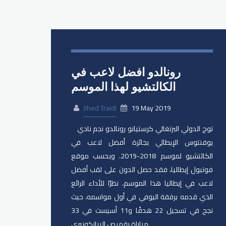
رونالدو افضل لاعب في
الكالتشيو لهذا الموسم
Jihed Traidi
19 May 2019
توج الدولي البرتغالي كرستيانو رونالدو​ نجم نادي ​
يوفنتوس​ الإيطالي بجائزة أفضل لاعب في
الكالتشيو لموسم 2018-2019. وبحسب موقع
فوتبول إيطاليا، فقد حصل الدون على لقب أفضل
لاعب في إيطاليا هذا الموسم، نظرًا للأداء الرائع
الذي قدمه برفقة اليوفي في أول مواسمه، حيث
نجح في تسجيل 22 هدفًا و11 أسيست في 33
مباراة بقميص البيانكونيري.