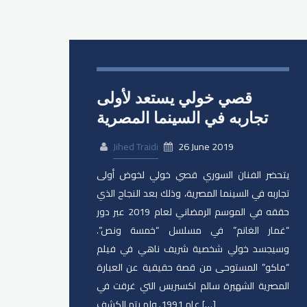
قصي خولي يستعد لأولى
تجاربه في السينما المصرية
Jihed Traidi
26 June 2019
يتحضر الفنان السوري قصي خولي لخوض أولى
تجاربه في السينما المصرية، وذلك بعد النجاح الذي
حققه في الموسم الرمضاني لعام 2019 عبر دور
“غمار الغانم” في مسلسل “خمسة ونص”.
وسيجسد خولي شخصية شريف ناهي في فيلم
“ماكو” المستوحى من قصة حقيقية عن العبارة
المصرية الشهيرة سالم اكسبريس التي غرقت في
عام 1991. ولم يتم الكشف […]