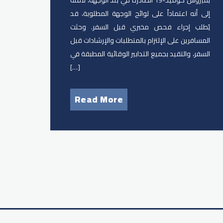
بفيروس كوفيد-19 الصادرة في بلد الوجهة، لافتة
إلى أنه اعتماداً على لوائح الوجهة المطلوبة، قد
يُطلب إجراء فحص مخبري قبل السفر. وحثت
المسافرين على الإلتزام بالمتطلبات والإرشادات قبل
السفر، والتقيد بجميع التدابير الوقائية المطبقة في
[…]
Read More