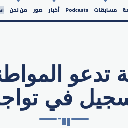
عة
مسابقات
Podcasts
أخبار
صور
من نحن
اس
ة تدعو المواطن
Search in the website:
سجيل في تواج