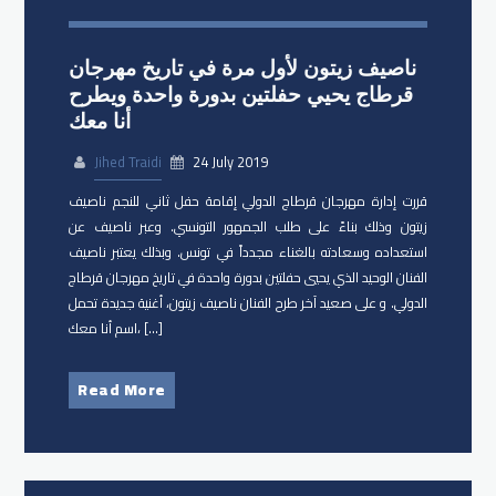
ناصيف زيتون لأول مرة في تاريخ مهرجان
قرطاج يحيي حفلتين بدورة واحدة ويطرح
أنا معك
Jihed Traidi
24 July 2019
قررت إدارة مهرجان قرطاج الدولي إقامة حفل ثاني للنجم ناصيف
زيتون وذلك بناءً على طلب الجمهور التونسي. وعبر ناصيف عن
استعداده وسعادته بالغناء مجدداً في تونس. وبذلك يعتبر ناصيف
الفنان الوحيد الذي يحيي حفلتين بدورة واحدة في تاريخ مهرجان قرطاج
الدولي. و على صعيد آخر طرح الفنان ناصيف زيتون، أغنية جديدة تحمل
اسم أنا معك، […]
Read More