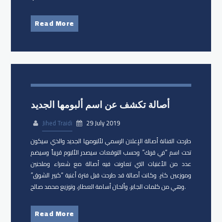
Read More
أصالة تكشف عن اسم ألبومها الجديد
Jihed Traidi
29 July 2019
طرحت الفنانة ​أصالة الإعلان الرسمي لألبومها الجديد والذي سيكون
تحت اسم “في قربك” وحسب التوقعات سيصدر الألبوم قريباً وسيضم
عدد من الأغنيات التي تعاونت فيه أصالة مع شعراء وملحنين
وموزعين كثر. وكانت أصالة قد طرحت قبل فترة أغنية “كبير الشوق”
وهي من كلمات الجابر، وألحان أسامة العطار، وتوزيع محمد صالح.
Read More