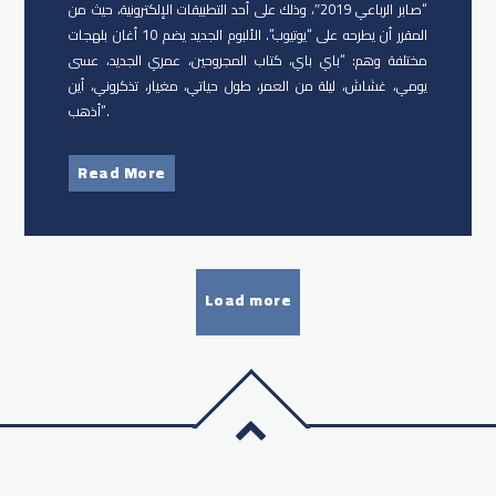
“صابر الرباعي 2019″، وذلك على أحد التطبيقات الإلكترونية، حيث من
المقرر أن يطرحه على “يوتيوب”. الألبوم الجديد يضم 10 أغان بلهجات
مختلفة وهم: “باي باي، كتاب المجروحين، عمري الجديد، عسى
يومي، غشاش، ليلة من العمر، طول حياتي، مغيار، تذكروني، أين
أذهب”.
Read More
Load more