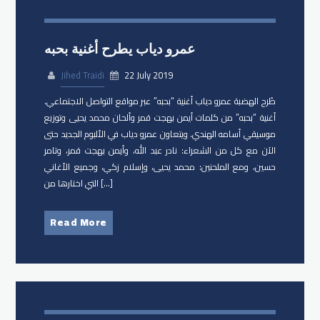
عمرو دياب يطرح أغنية بحبه
Jihed Traidi
22 July 2019
طُرح الهضبة عمرو دياب أغنية “بحبه” عبر مواقع التواصل الاجتماعي.
أغنية “بحبه” من كلمات أيمن بهجت قمر وألحان محمد يحيى وتوزيع
موسيقي أسامه الهندي. ويتعاون عمرو دياب في الألبوم الجديد حتى
الآن مع كل من الشعراء: نادر عبد الله، وأيمن بهجت قمر، وتامر
حسين، ومع الملحنين: محمد يحيى، وإسلام زكي، وجميع الأغاني
التي اختارها من […]
Read More