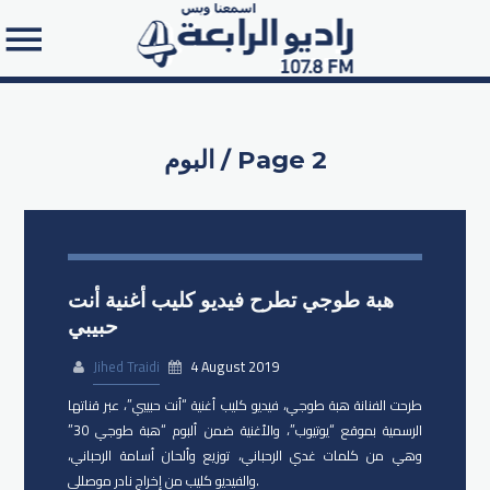
البوم / Page 2
Search in the website:
هبة طوجي تطرح فيديو كليب أغنية أنت
حبيبي
Jihed Traidi
4 August 2019
طرحت الفنانة هبة طوجي، فيديو كليب أغنية “أنت حبيبي”، عبر قناتها
الرسمية بموقع “يوتيوب”، والأغنية ضمن ألبوم “هبة طوجي 30”
وهي من كلمات غدي الرحباني، توزيع وألحان أسامة الرحباني،
والفيديو كليب من إخراج نادر موصللي.