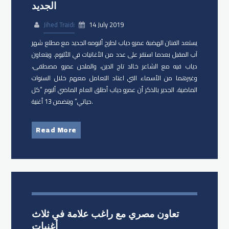
الجديد
Jihed Traidi
14 July 2019
يستعد الفنان الهضبة عمرو دياب​ لطرح ألبومه الجديد مع مطلع شهر
آب المقبل بعدما استقر على عدد من الأغانيات في الألبوم. ويتعاون
دياب فيه مع الشاعر خالد تاج الدين، والملحن عمرو مصطفى،
وغيرهما من الأسماء التي اعتاد التعامل معهم خلال السنوات
الماضية. الجدير بالذكر أن عمرو دياب أطلق العام الماضي ألبوم “كل
حياتي” ويتضمن 13 أغنية.
Read More
تعاون مصري مع راغب علامة في ثلاث
أغنيات