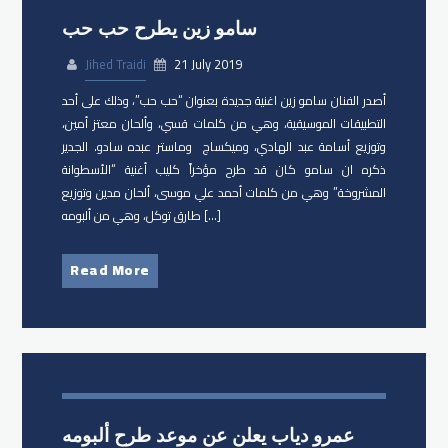
سامو زين يطرح حب حب
Jihed Traidi
21 July 2019
أصدر الفنان سامو زين​ اغنية جديدة بعنوان “​حب حب​”، وذلك على أحد
التطبيقات الموسيقية، وهي من كلمات قسي، وألحان معتز أمين،
وتوزيع أسامة عبد الهادي، وميكساج وماستر عبده سادو. الجدير
ذكره ان سامو كان قد طرح مؤخراً كليب أغنية “الأسطوانة
المشروخة” وهي من كلمات أحمد علي موسى، ألحان مدين وتوزيع
طارق توكل، وهي من ألبومه […]
Read More
عمرو دياب يعلن عن موعد طرح ألبومه