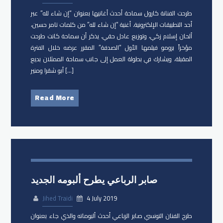
طرحت الفنانة كارول سماحة​ أحدث أغانيها بعنوان “إن شاء لله” عبر
أحد التطبيقات الإلكترونية. أغنية “إن شاء لله” من كلمات تامر حسين،
ألحان إسلام زكي، وتوزيع عادل حقي. يذكر أن سماحة كانت طرحت
مؤخراً برومو فيلمها الأول “الصدفة” المقرر عرضه خلال الفترة
المقبلة، ويشارك في بطولة العمل إلى جانب سماحة الممثلان بديع
أبو شقرا ومنير […]
Read More
صابر الرباعي يطرح ألبومه الجديد
Jihed Traidi
4 July 2019
طرح الفنان التونسي ​صابر الرباعي​ أحدث ألبوماته والذي جاء بعنوان