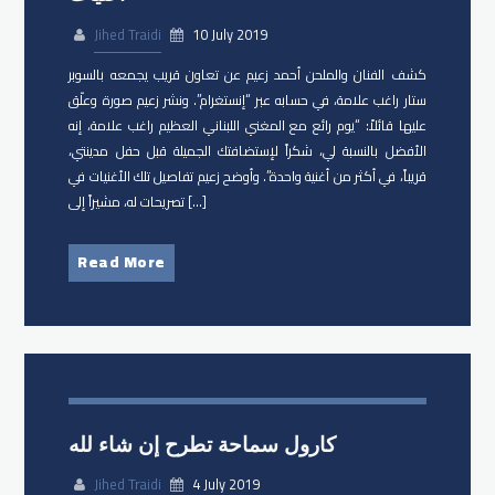
Jihed Traidi
10 July 2019
كشف الفنان والملحن أحمد زعيم عن تعاون قريب يجمعه بالسوبر
ستار راغب علامة، في حسابه عبر “إنستغرام”. ونشر زعيم صورة وعلّق
عليها قائلاً: “يوم رائع مع المغني اللبناني العظيم راغب علامة، إنه
الأفضل بالنسبة لي، شكراً لإستضافتك الجميلة قبل حفل مدينتي،
قريباً، في أكثر من أغنية واحدة”. وأوضح زعيم تفاصيل تلك الأغنيات في
تصريحات له، مشيراً إلى […]
Read More
كارول سماحة تطرح إن شاء لله
Jihed Traidi
4 July 2019