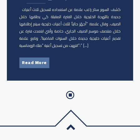
كشف السوبر ستار راغب علامة عن استعداده لتسجيل ثلاث أغنيات
جديدة باللهجة الخليجية خلال الفترة المقبلة كي يطلقها خلال
الصيف. وقال علامة: “أجهّز حالياً لثلاث أغنيات خليجية سيتم إطلاقها
خلال منتصف موسم الصيف الجاري، خاصة وأنني ابتعدت فترة عن
تقديم أغنيات خليجية جديدة خلال السنوات الماضية”. وتابع علامة
:”انتهيت من تسجيل أغنية “ملك الرومانسية” […]
Read More