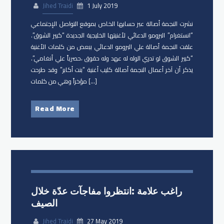
Jihed Traidi
1 July 2019
نشرت النجمة أصالة عبر حسابها الخاص بموقع التواصل الإجتماعي
“انستغرام” البرومو الدعائي لأغنيتها الخليجية الجديدة “كبير الشوق”.
علقت النجمة أصالة علي البرومو الدعائي ببعض من كلمات الأغنية
“كبير الشوق لو تدري الوله له عهد وله حقوق ،حصرياً علي أنغامي”.
يذكر أن آخر أعمال النجمة أصالة كليب أغنية “بنت أكابر” وقد طرحت
مؤخراً وهي من كلمات […]
Read More
راغب علامة :انتظروا مفاجآت عدّة خلال
الصيف
Jihed Traidi
27 May 2019