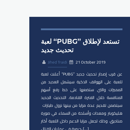
لعبة “PUBG” تستعد لإطلاق
تحديث جديد
Jihed Traidi
21 October 2019
أعلنت لعبة “PUBG” عن قرب إصدار تحديث جديد
للعبة على ​الهواتف الذكية​ سيشمل العديد من
المميزات والتي ستضعها على خط رفع أسهم
المنافسة خلال الفترة القادمة. التحديث الجديد
سيتضمن تقديم عدة مزايا من بينها نزول طيارات ​
هليكوبتر​ ومعدات وأسلحة من السماء في صورة
صناديق، وذلك لجعل مزايا الدعم داخل اللعبة أكثر
حيوية في عمليات القتال، […]