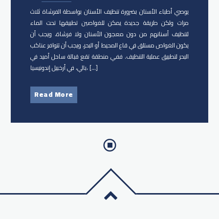
يوصي أطباء الأسنان بضرورة تنظيف الأسنان بواسطة الفرشاة ثلاث
مرات ولكن طريقة جديدة يمكن للغواصين تطبيقها تحت الماء
لتنظيف أسنانهم من دون معجون الأسنان ولا فرشاة. ويجب أن
يكون الغواص مستلق في قاع المحيط أو البحر، ويجب أن تتوافر عناكب
البحر لتطبيق عملية التنظيف. ففي منطقة تقع قبالة ساحل أميد في
بالي، في أرخبيل إندونيسيا، […]
Read More