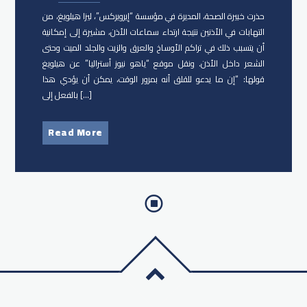
حذرت خبيرة الصحة، المديرة في مؤسسة “إيرويركس”، ليزا هيلويغ، من
التهابات في الأذنين نتيجة ارتداء سماعات الأذن، مشيرة إلى إمكانية
أن يتسبب ذلك في تراكم الأوساخ والعرق والزيت والجلد الميت وحتى
الشعر داخل الأذن. ونقل موقع “ياهو نيوز أستراليا” عن هيلويغ
قولها: “إن ما يدعو للقلق أنه بمرور الوقت، يمكن أن يؤدي هذا
بالفعل إلى […]
Read More