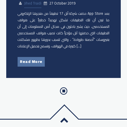
Jihed Traidi
27 October 2019
حذفت شركة أبل 17 تطبيقاَ من متجرها الإلكتروني App Store بعد
ما تبين أن تلك التطبيقات تشكل تهديداً خطيراً على هواتف
المستخدمين، حيث يشير باحثون في مجال أمن المعلومات إلى أن
التطبيقات التي حذفتها آبل مؤخراً كانت تصيب هواتف المستخدمين
بفيروسات “أحصنة طروادة” ، والتي تتسبب بدورها بظهور مشكلات
كبيرة في الهواتف، وتسمح بتحميل الإعلانات […]
Read More