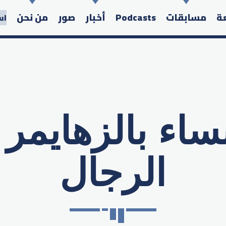
عة
مسابقات
Podcasts
أخبار
صور
من نحن
اس
نساء بالزهايمر 
Search in the website:
الرجال