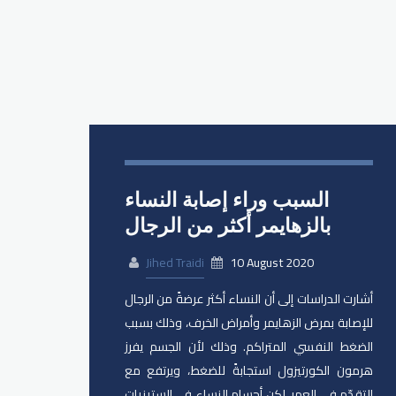
السبب وراء إصابة النساء
بالزهايمر أكثر من الرجال
Jihed Traidi
10 August 2020
أشارت الدراسات إلى أن النساء أكثر عرضةً من الرجال
للإصابة بمرض الزهايمر وأمراض الخرف، وذلك بسبب
الضغط النفسي المتراكم. وذلك لأن الجسم يفرز
هرمون الكورتيزول استجابةً للضغط، ويرتفع مع
التقدّم في العمر، لكن أجسام النساء في الستينيات