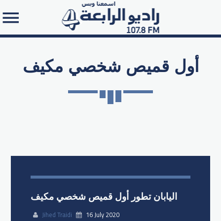
أول قميص شخصي مكيف
Search in the website:
اليابان تطور أول قميص شخصي مكيف
Jihed Traidi
16 July 2020