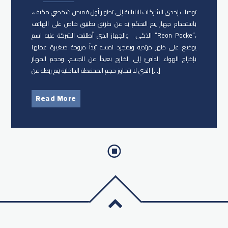
توصلت إحدى الشركات اليابانية إلى تطوير أول قميص شخصي مكيف،
باستخدام جهاز يتم التحكم به عن طريق تطبيق خاص على ​الهاتف
الذكي. والجهاز الذي أطلقت الشركة عليه اسم “Reon Pocke”،
يوضع على ظهر مرتديه وبمجرد لمسه تبدأ مروحة صغيرة عملها
بإخراج الهواء الدافئ إلى الخارج بعيداً عن الجسم. وحجم الجهاز
الذي لا يتجاوز حجم المحفظة الداخلية يتم ربطه عن […]
Read More