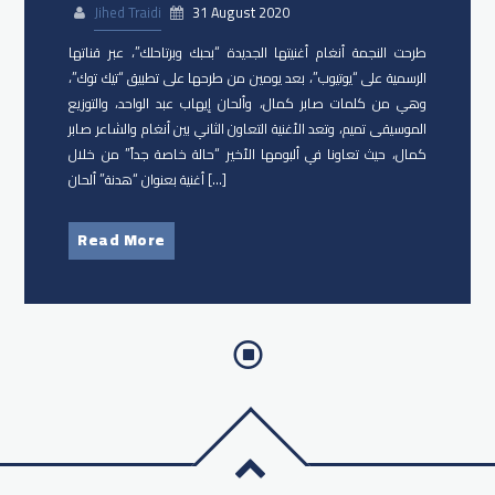
Jihed Traidi
31 August 2020
طرحت النجمة أنغام أغنيتها الجديدة “بحبك وبرتاحلك”، عبر قناتها
الرسمية على “يوتيوب”، بعد يومين من طرحها على تطبيق “تيك توك”،
وهي من كلمات صابر كمال، وألحان إيهاب عبد الواحد، والتوزيع
الموسيقى تميم، وتعد الأغنية التعاون الثاني بين أنغام والشاعر صابر
كمال، حيث تعاونا في ألبومها الأخير “حالة خاصة جداً” من خلال
أغنية بعنوان “هدنة” ألحان […]
Read More