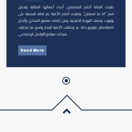
طرحت الفنانة أحلام الشامسي، أحدث أعمالها الغنائية وتحمل
اسم “انا ما استغنى”. وطرحت أحلام الأغنية عبر قناته الرسمية على
يوتيوب، وحملت اللهجة الخليجية، ومن كلمات منصور الشادي وألحان
ناصرالصالح، وتوزيع خالد عز. وحققت الأغنية انتشار واسع عبر مختلف
شبكات مواقع التواصل الإجتماعي.
Read More