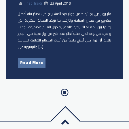
Jihed Traidi
23 April 2019
فاز برواز دبي بجائزة ضمن جوائز ميد للمشاريع، حيث تصدّر فئة أفضل
مشروع في مجال السياحة والترفيه، ما يؤكد المكانة المتفردة التي
يحتلها بين المعالم السياحية والعمرانية حول العالم وتصميمه الجذاب
والفريد من نوعه الذي جذب أنظار عدد كبير من زوار مدينة دبي. الجدير
بالذكر أن برواز دبي أصبح واحداً من أحدث المعالم الثقافية السياحية
والترفيهية على […]
Read More