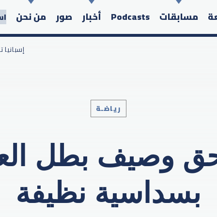
عة
مسابقات
Podcasts
أخبار
صور
من نحن
اس
/ إسباني
رياضـة
Search in the website:
حق وصيف بطل العال
بسداسية نظيفة