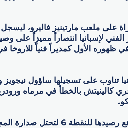
راة على ملعب مارتينيز فاليرو، ليسجل
 الفني لإسبانيا انتصاراً مميزاً على و
عالم 2018 في ظهوره الأول كمديراً فنياً للاروخا
يا تناوب على تسجيلها ساؤول نيجويز و
ري كالينيتش بالخطأ في مرماه ورودر
و.
فوز إسبانيا رفع رصيدها للنقطة 6 لتحت