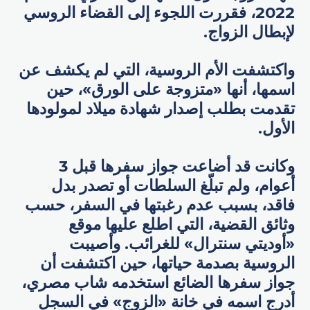
2022، فقررت اللجوء إلى القضاء الروسي
لإبطال الزواج.
واكتشفت الأم الروسية، التي لم يكشف عن
اسمها، أنها «متزوجة على الورق»، حين
تقدمت بطلب إصدار شهادة ميلاد لمولودها
الأول.
وكانت قد أضاعت جواز سفرها قبل 3
أعوام، ولم تبلّغ السلطات أو تصدر بدل
فاقد، بسبب عدم رغبتها في السفر، حسب
وثائق القضية، التي اطلع عليها موقع
«أوديتي سنترال» للغرائب. وأصيبت
الروسية بصدمة حياتها، حين اكتشفت أن
جواز سفرها الضائع استخدمه شاب مصري،
أدرج اسمه في خانة «الزوج» في السجل