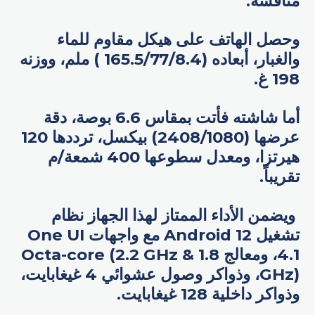
منافسة.
وحصل الهاتف على هيكل مقاوم للماء
والغبار، أبعاده (165.5/77/8.4 ) ملم، ووزنه
198 غ.
أما شاشته فأتت بمقاس 6.6 بوصة، دقة
عرضها (2408/1080) بيكسل، ترددها 120
هيرتزا، ومعدل سطوعها 400 شمعة/م
تقريباً.
ويضمن الأداء الممتاز لهذا الجهاز نظام
تشغيل Android 12 مع واجهات One UI
4.1، ومعالج Octa-core (2.2 GHz & 1.8
GHz)، وذواكر وصول عشوائي 4 غيغابايت،
وذواكر داخلية 128 غيغابايت.