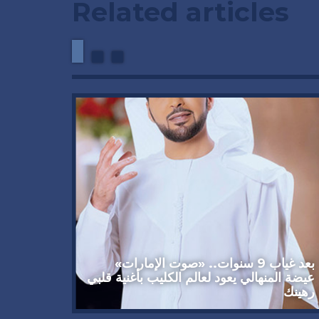
Related articles
وداعاً 
العملاق
92 عاماً
بعد غياب 9 سنوات.. «صوت الإمارات»
عيضة المنهالي يعود لعالم الكليب بأغنية قلبي
رهينك