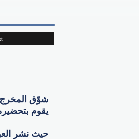
t
شوّق المخرج ​
يقوم بتحضيره
حيث نشر العب