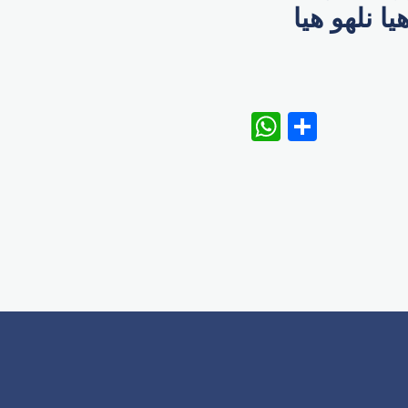
ا نلهو هيا
WhatsAp
Share