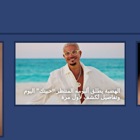
الهضبة يطلق ألبومه المنتظر “حبيتك” اليوم
وتفاصيل تُكشف لأول مرة