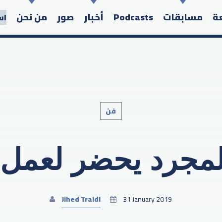
عة
مسابقات
Podcasts
أخبار
صور
من نحن
اس
فن
Search in the website:
مجرد يحضر لعمل 
Jihed Traidi
31 January 2019