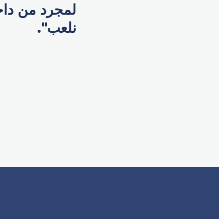
لمجرد من داخل
نلعب".