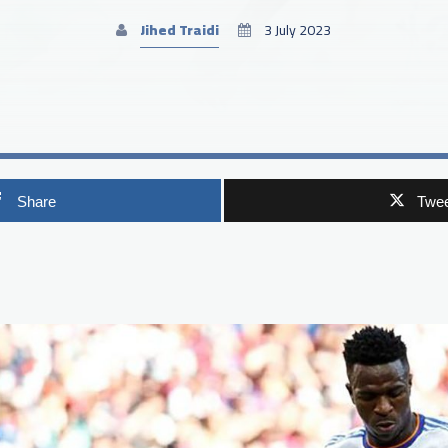
Jihed Traidi
3 July 2023
Share
Twee
p