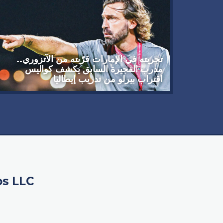
تجربته في الإمارات قرّبته من الآتزوري..
مدرب الفجيرة السابق يكشف كواليس
اقتراب بيرلو من تدريب إيطاليا
os LLC