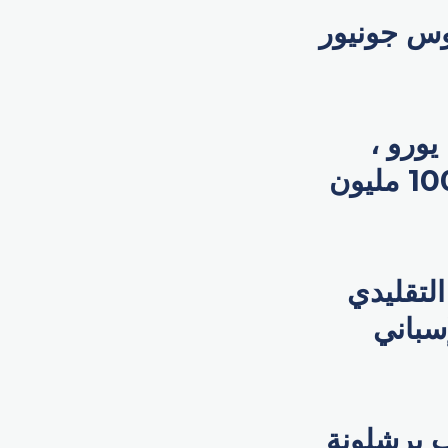
يسيوس جونيور
ة التسويقي 799 مليون يورو ،
ويتصدر الأب الإسباني غونزاليس هذا الفريق بقيمة 100 مليون
سه التقليدي
إسباني
ب برشلونة