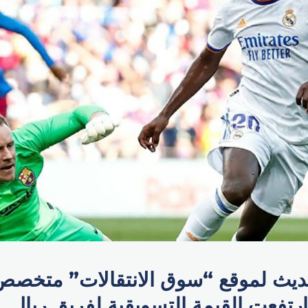
يث لموقع “سوق الانتقالات” متخصص 
رتفعت القيمة التسويقية لفريق ريال