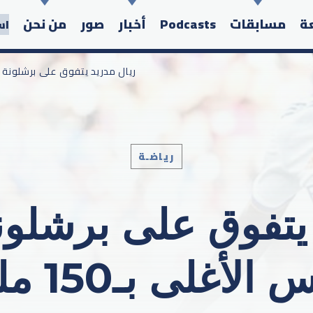
عة
مسابقات
Podcasts
أخبار
صور
من نحن
اس
/ ريال مدريد يتفوق على برشلونة تسويقيا
رياضـة
Search in the website:
يتفوق على برشلونة 
ى بـ150 مليون يورو