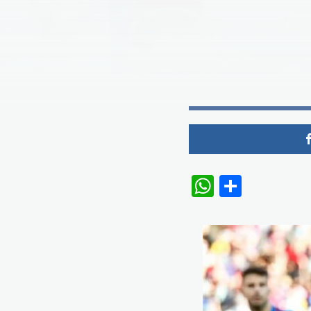
WhatsAp
Share