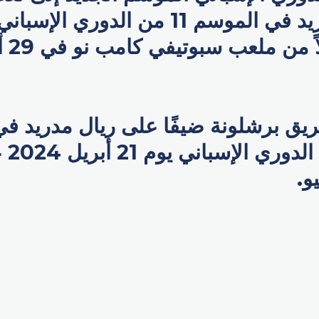
أمام ريال مدريد في الموسم 11 من الدو
مونتوجيك
من من
و.
p