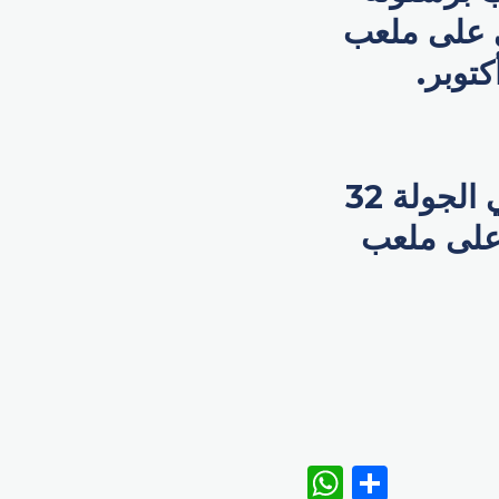
ري الإسباني على ملعب
 بدلاً من ملعب سبوتيفي كامب نو في 29 أكتوبر.
بينما سيحل فريق برشلونة ضيفًا على ريال مدريد في الجولة 32
افسات الدوري الإسباني يوم 21 أبريل 2024 على ملعب
WhatsAp
Share