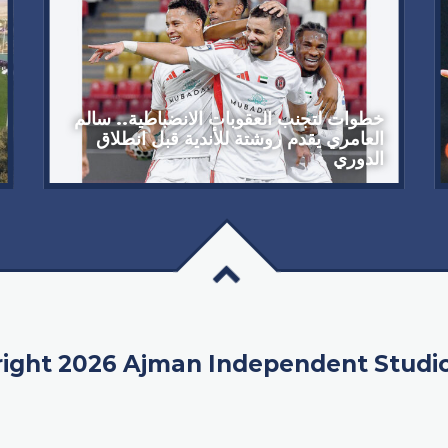
خطوات لتجنب العقوبات الانضباطية.. سالم
العامري يقدم روشتة للأندية قبل انطلاق
الدوري
ight 2026 Ajman Independent Studi