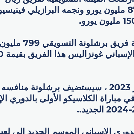
مدريد 870.50 مليون يورو ونجمه البرازيلي فين
بينما تبلغ قيمة فريق برشلون
في 29 أكتوبر 2023 ، سيستضيف برشلونة مناف
في مباراة الكلاسيكو الأولى بالدوري ال
دوري الإسباني الموسم الجديد إلى لع