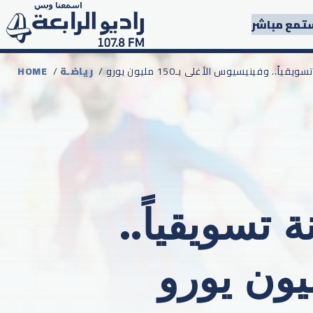
تمع مباشر
ً.. وفينيسيوس الأغلى بـ150 مليون يورو
رياضـة
/
HOME
تسويقياً..