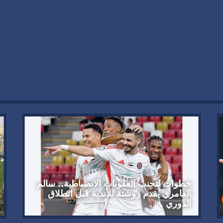
خطوات لتجنب العقوبات الانضباطية.. سالم
العامري يقدم روشتة للأندية قبل انطلاق
الدوري