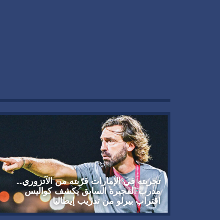
تجربته في الإمارات قرّبته من الآتزوري..
مدرب الفجيرة السابق يكشف كواليس
اقتراب بيرلو من تدريب إيطاليا