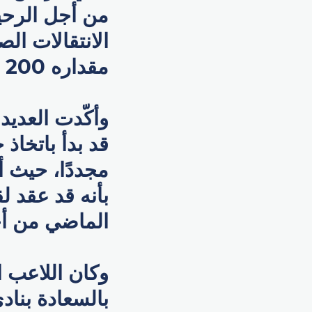
من أجل الرحيل
الانتقالات ال
مقداره 200 مليون يورو.
وأكّدت العديد
قد بدأ باتخا
مجددًا، حيث أ
بأنه قد عقد لق
الماضي من أجل
وكان اللاعب ا
بالسعادة بناد