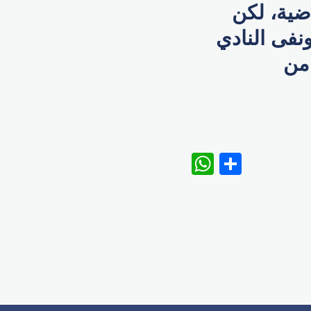
ضية، لكن
نفى النادي
 من
WhatsAp
Share