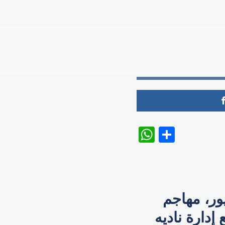
WhatsAp
Share
يور، مهاجم
دارة ناديه