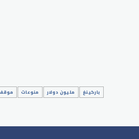
p
باركينغ
مليون دولار
منوعات
موقف 