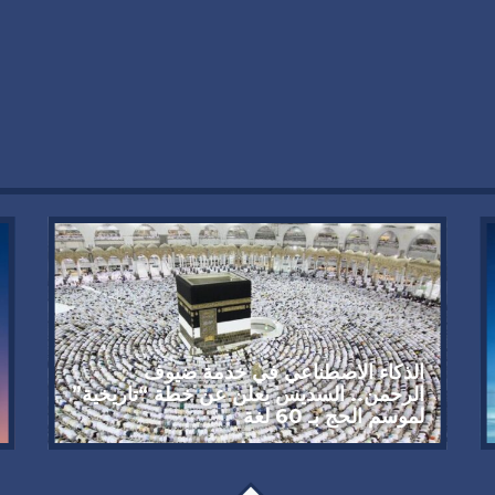
الذكاء الاصطناعي في خدمة ضيوف
الرحمن.. السديس يعلن عن خطة “تاريخية”
لموسم الحج بـ 60 لغة