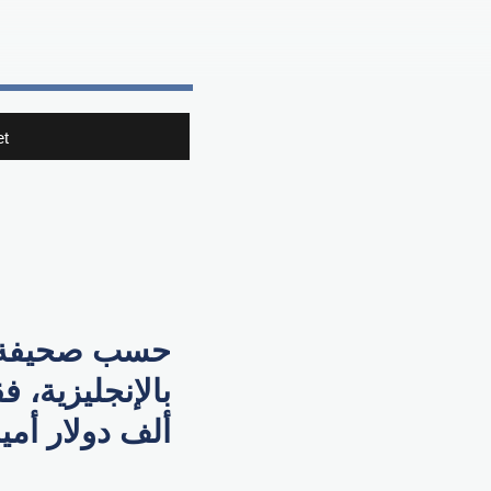
t
حسب صحيفة "س
ألف دولار أمي