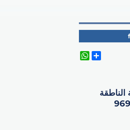
WhatsAp
Share
الناطقة
لإنجليزية، فقد باع رجل أعمال موقف سيارة بمبلغ 969