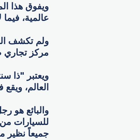
ويفوق هذا الم
عالمية، فيما لا ت
ولم تكشف الص
مركز تجاري ضخم
ويعتبر "ذا سنت
العالم، ويقع ف
جميعاً نظير م