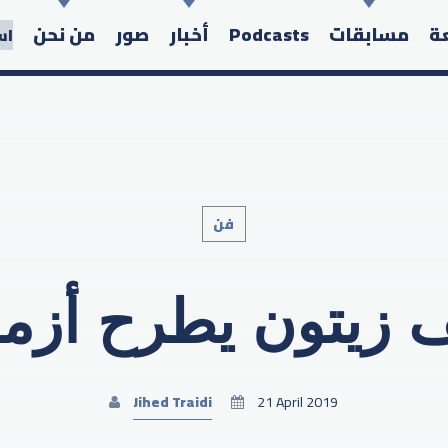
عة
مسابقات
Podcasts
أخبار
صور
من نحن
اس
فن
Search in the website:
 زيتون يطرح أزمة
Jihed Traidi
21 April 2019