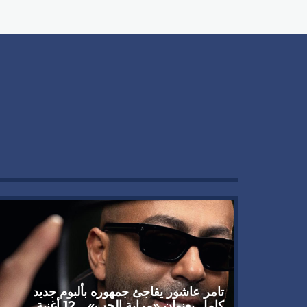
تامر عاشور يفاجئ جمهوره بألبوم جديد
كامل بعنوان «مراية الحب».. 12 أغنية