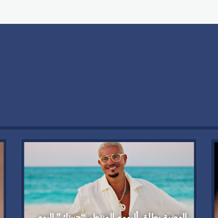
الهضبة يطلق ألبومه المنتظر “حبيتك” اليوم