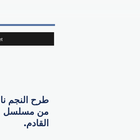
t
طرح النجم ناص
من مسلسل "ا
القادم.