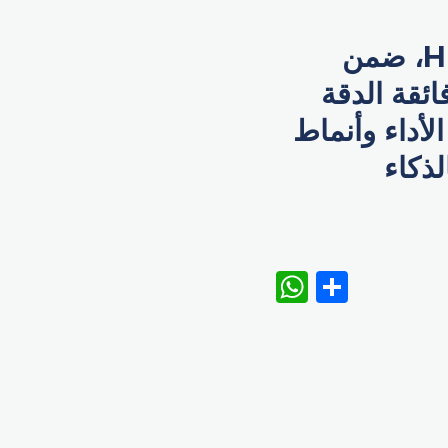
كما أطلقت الشركة أيضا هاتف HUAWEI P30 Lite، ضمن
ئقة الدقة
لأداء وأنماط
لذكاء
WhatsAp
Share