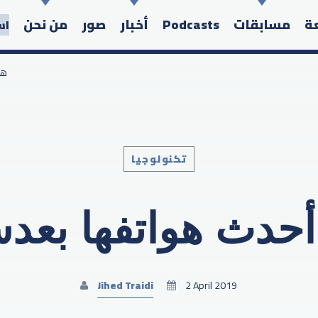
عة
مسابقات
Podcasts
أخبار
صور
من نحن
اس
/ 
تكنولوجيا
Search in the website:
حدث هواتفها بعدس
Jihed Traidi
2 April 2019