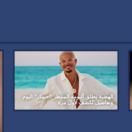
الهضبة يطلق ألبومه المنتظر “حبيتك” اليوم
وتفاصيل تُكشف لأول مرة