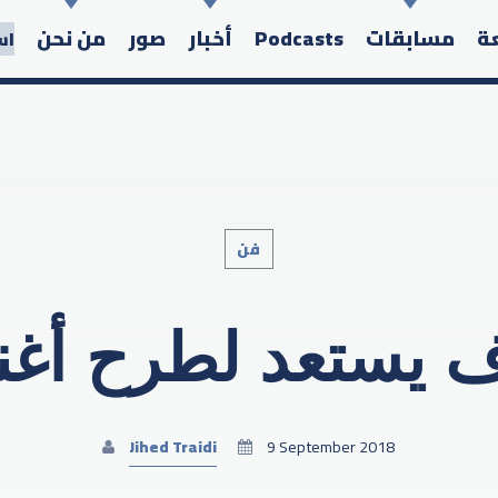
عة
مسابقات
Podcasts
أخبار
صور
من نحن
اس
فن
Search in the website:
يستعد لطرح أغنيت
Jihed Traidi
9 September 2018