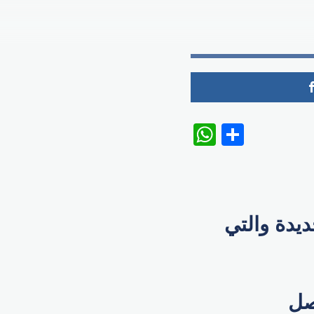
WhatsAp
Share
يدة والتي
صل