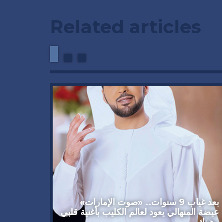
Related articles
وداعاً 
العملاق
92 عاماً
بعد غياب 9 سنوات.. «صوت الإمارات»
عيضة المنهالي يعود لعالم الكليب بأغنية قلبي
رهينك