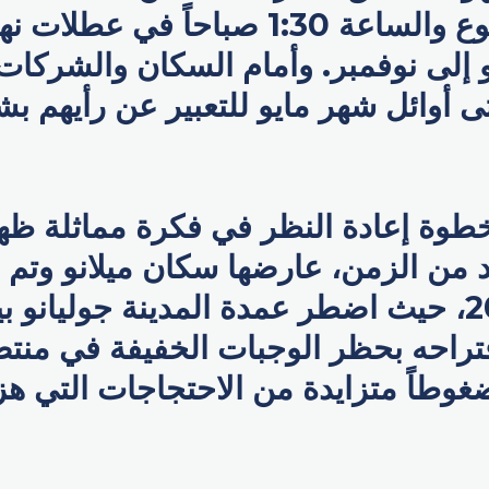
في أيام الأسبوع والساعة 1:30 صباحاً في
و إلى نوفمبر. وأمام السكان والشركا
 أوائل شهر مايو للتعبير عن رأيهم بش
خطوة إعادة النظر في فكرة مماثلة ظه
من الزمن، عارضها سكان ميلانو وتم ا
في العام 2013، حيث اضطر عمدة المدينة جوليانو 
قتراحه بحظر الوجبات الخفيفة في منت
غوطاً متزايدة من الاحتجاجات التي هز