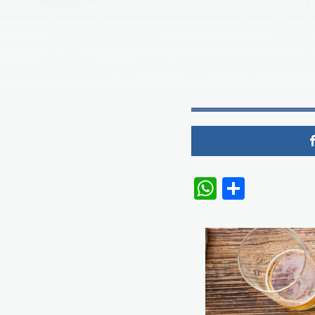
WhatsAp
Share