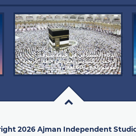
الذكاء الاصطناعي في خدمة ضيوف
الرحمن.. السديس يعلن عن خطة “تاريخية”
لموسم الحج بـ 60 لغة
ight 2026 Ajman Independent Studi