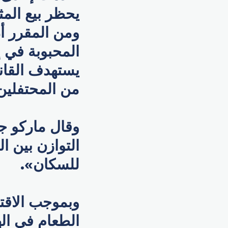
يحظر بيع المث
ومن المقرر أن
المحبوبة في إ
يستهدف القان
من المحتفلين
وقال ماركو جر
التوازن بين ا
للسكان».
وبموجب الاقت