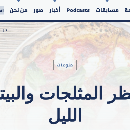
عة
مسابقات
Podcasts
أخبار
صور
من نحن
اس
/ ميل
منوعات
Search in the website:
ظر المثلجات والبي
الليل