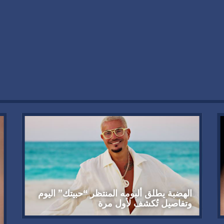
الهضبة يطلق ألبومه المنتظر “حبيتك” اليوم
وتفاصيل تُكشف لأول مرة