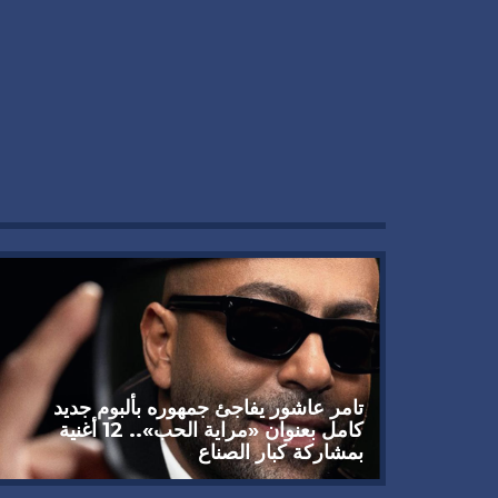
تامر عاشور يفاجئ جمهوره بألبوم جديد
كامل بعنوان «مراية الحب».. 12 أغنية
بمشاركة كبار الصناع