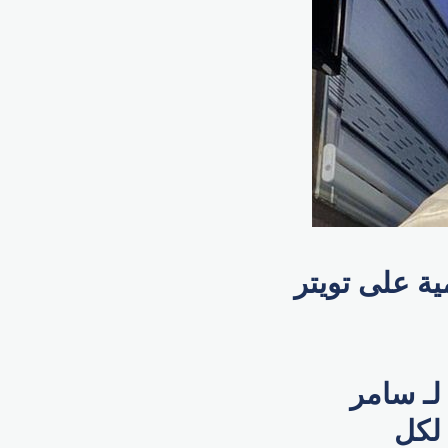
ة على تويتر
 لـ سامر
لكل