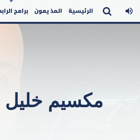
الرئيسية
المذ يعون
برامج الراب
مكسيم خليل ي