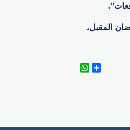
عات".
ان المقبل.
WhatsAp
Share