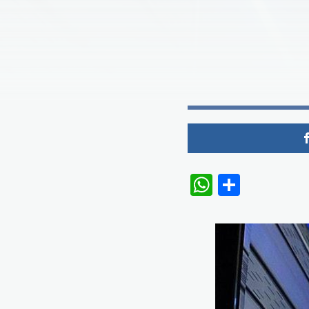
WhatsAp
Share