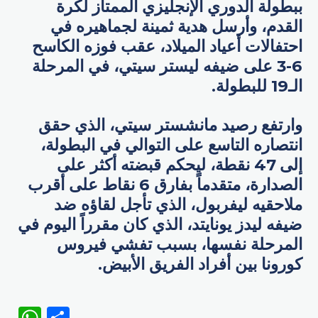
ببطولة الدوري الإنجليزي الممتاز لكرة
القدم، وأرسل هدية ثمينة لجماهيره في
احتفالات أعياد الميلاد، عقب فوزه الكاسح
6-3 على ضيفه ليستر سيتي، في المرحلة
الـ19 للبطولة.
وارتفع رصيد مانشستر سيتي، الذي حقق
انتصاره التاسع على التوالي في البطولة،
إلى 47 نقطة، ليحكم قبضته أكثر على
الصدارة، متقدماً بفارق 6 نقاط على أقرب
ملاحقيه ليفربول، الذي تأجل لقاؤه ضد
ضيفه ليدز يونايتد، الذي كان مقرراً اليوم في
المرحلة نفسها، بسبب تفشي فيروس
كورونا بين أفراد الفريق الأبيض.
WhatsApp
Share