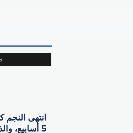
t
انتهى النجم ك
5 أسابيع، و