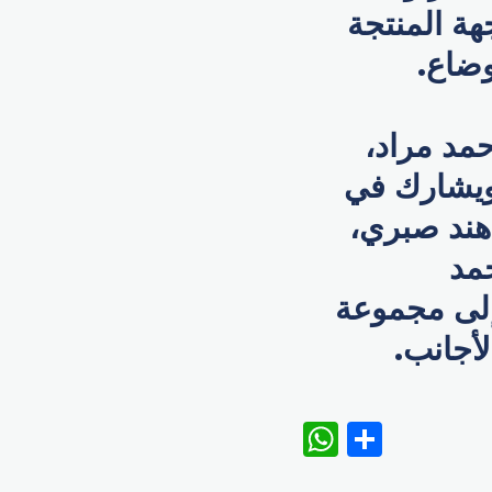
هة المنتجة
واية 1919 للمؤلف أحمد مراد،
 ويشارك في
هند صبري،
مد
 إلى مجموعة
أجانب.
WhatsAp
Share