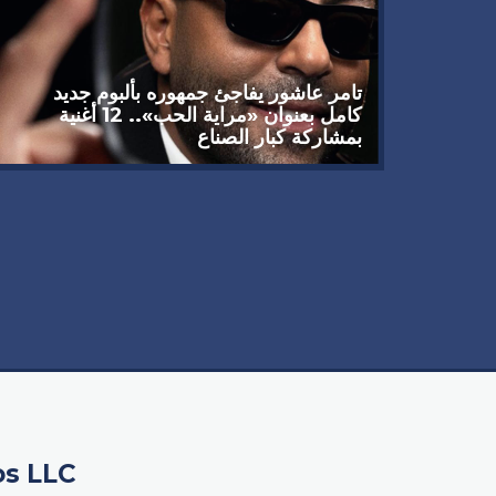
تامر عاشور يفاجئ جمهوره بألبوم جديد
كامل بعنوان «مراية الحب».. 12 أغنية
بمشاركة كبار الصناع
 يوجه
سبيله
os LLC