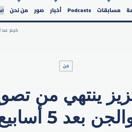
عة
مسابقات
Podcasts
أخبار
صور
من نحن
اس
/ كريم عبد ا
فن
Search in the website:
زيز ينتهي من تصوي
الجن بعد 5 أسابيع