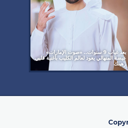
وداعاً 
العملاق
92 عاماً
بعد غياب 9 سنوات.. «صوت الإمارات»
عيضة المنهالي يعود لعالم الكليب بأغنية قلبي
رهينك
Copyr