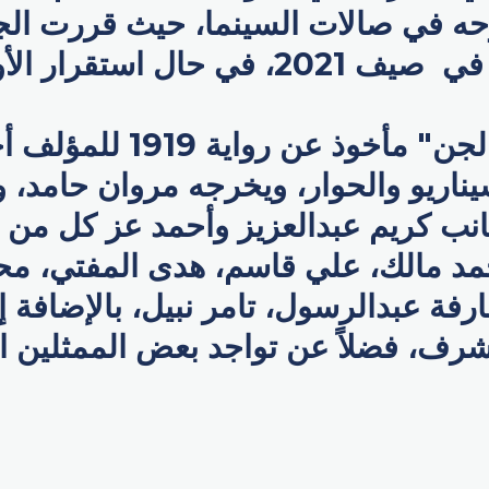
رحه في صالات السينما، حيث قررت الج
 حال استقرار الأوضاع.
فيلم "كيرة والجن" مأخوذ عن ر
يناريو والحوار، ويخرجه مروان حامد،
انب كريم عبدالعزيز وأحمد عز كل من 
د مالك، علي قاسم، هدى المفتي، مح
رفة عبدالرسول، تامر نبيل، بالإضافة
ف، فضلاً عن تواجد بعض الممثلين ال
p