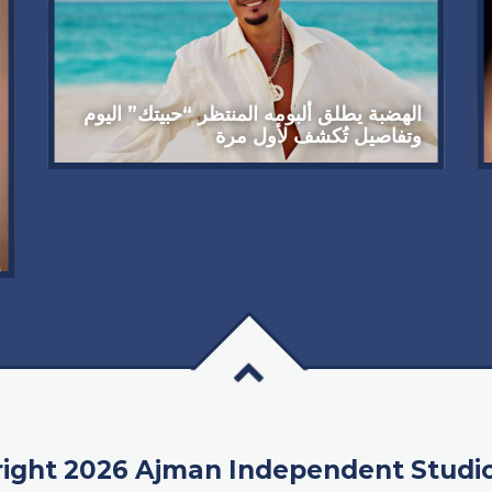
الهضبة يطلق ألبومه المنتظر “حبيتك” اليوم
وتفاصيل تُكشف لأول مرة
ight 2026 Ajman Independent Studi