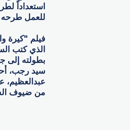
استعداداً لط
للعمل طرحه في صيف 2021، في
الذي كتب الس
بطولته إلى ج
سيد رجب، أحم
عبدالعظيم، عا
من ضيوف الشر