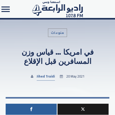
منوعات
في امريكا … قياس وزن
Search in the website:
المسافرين قبل الإقلاع
Jihed Traidi
20 May 2021