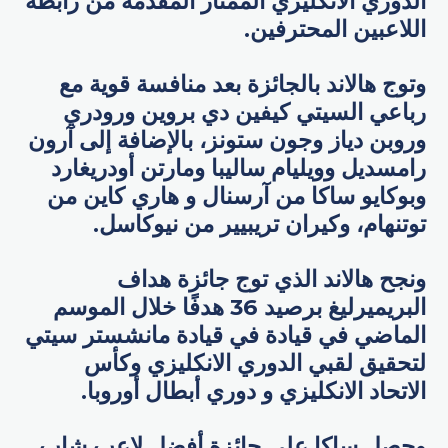
​الدوري الانكليزي الممتاز المقدمة من رابطة
اللاعبين المحترفين.
وتوج هالاند بالجائزة بعد منافسة قوية مع
رباعي السيتي ​كيفين دي بروين ورودري
وروبن دياز وجون ستونز، بالإضافة إلى آرون
رامسديل وويليام ساليبا ومارتن أودريغارد
وبوكايو ساكا من آرسنال و ​هاري كاين من
توتنهام، وكيران تريبيير من نيوكاسل.
ونجح هالاند الذي توج جائزة هداف
البريميرليغ برصيد 36 هدفًا خلال الموسم
الماضي في قيادة في قيادة مانشستر سيتي
لتحقيق لقبي الدوري الانكليزي وكأس
الاتحاد الانكليزي و دوري أبطال أوروبا.
وحصل ساكا على جائزة أفضل لاعب شاب