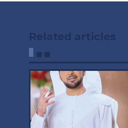
Related articles
وداعاً 
العملاق
92 عاماً