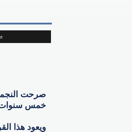
t
صرحت النجمة غ
خمس سنوات.
ويعود هذا القر