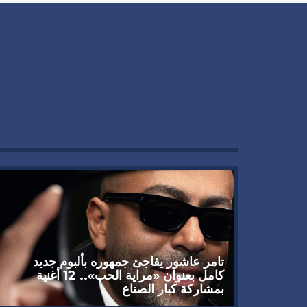
تامر عاشور يفاجئ جمهوره بألبوم جديد
كامل بعنوان «مراية الحب».. 12 أغنية
بمشاركة كبار الصناع