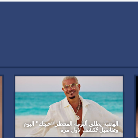
الهضبة يطلق ألبومه المنتظر “حبيتك” اليوم
وتفاصيل تُكشف لأول مرة