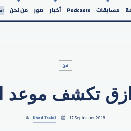
عة
مسابقات
Podcasts
أخبار
صور
من نحن
اس
فن
Search in the website:
ازق تكشف موعد اع
Jihed Traidi
17 September 2018