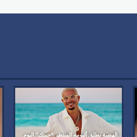
الهضبة يطلق ألبومه المنتظر “حبيتك” اليوم