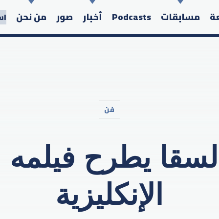
عة
مسابقات
Podcasts
أخبار
صور
من نحن
اس
فن
Search in the website:
سقا يطرح فيلمه ال
الإنكليزية