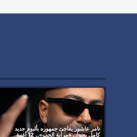
تامر عاشور يفاجئ جمهوره بألبوم جديد
كامل بعنوان «مراية الحب».. 12 أغنية