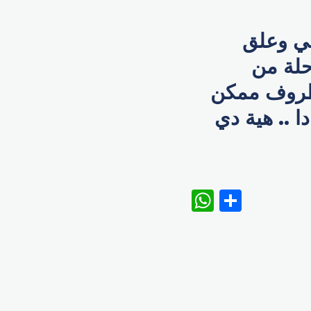
عي وعلق
حلة من
لظروف ممكن
 .. هية دي
WhatsAp
Share