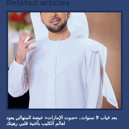
Related articles
بعد غياب 9 سنوات.. «صوت الإمارات» عيضة المنهالي يعود
لعالم الكليب بأغنية قلبي رهينك