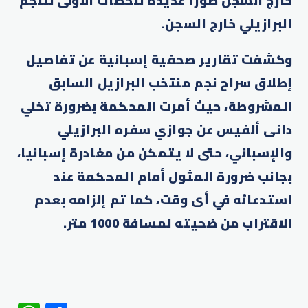
خارج السجن صورا عديدة للحظات الأولى للنجم
البرازيلي خارج السجن
.
وكشفت تقارير صحفية إسبانية عن تفاصيل
إطلاق سراح نجم منتخب البرازيل السابق
المشروطة، حيث أمرت المحكمة بضرورة تخلي
دانى ألفيس عن جوازي سفره البرازيلي
والإسباني، حتى لا يتمكن من مغادرة إسبانيا،
بجانب ضرورة المثول أمام المحكمة عند
استدعائه في أى وقت، كما تم إلزامه بعدم
الاقتراب من ضحيته لمسافة 1000 متر
.