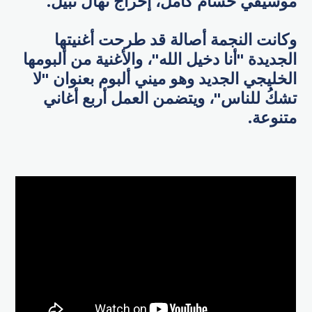
موسيقي حسام كامل، إخراج نهال نبيل.
وكانت النجمة أصالة قد طرحت أغنيتها
الجديدة "أنا دخيل الله"، والأغنية من ألبومها
الخليجي الجديد وهو ميني ألبوم بعنوان "لا
تشكُ للناس"، ويتضمن العمل أربع أغاني
متنوعة.