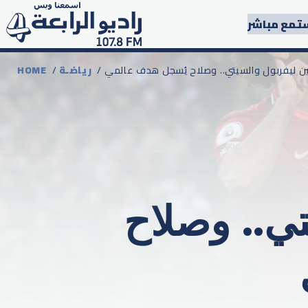
تمع مباشر
 بين ليفربول والسيتي.. وصلاح يُسجل هدف عالمي
رياضـة
/
HOME
تي.. وصلاح