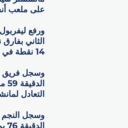
على ملعب أنف
الثاني بفارق
14 نقطة في المركز الرابع.
وسجل فريق ل
الد
التعادل لمانش
وسجل النجم ا
الد