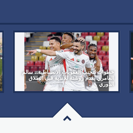
خطوات لتجنب العقوبات الانضباطية.. سالم
العامري يقدم روشتة للأندية قبل انطلاق
الدوري