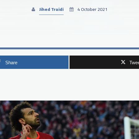
Jihed Traidi
4 October 2021
Share
Twee
p