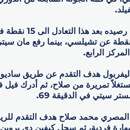
يلد.
ورفع ليفربول رصيده بعد هذا
 نقطة عن تشيلسي، بينما رفع مان سيت
يفربول هدف التقدم عن طريق ساديو 
قيقة 59 مستغلاً تمريرة من صلاح، ثم أدرك ف
ستر سيتي في الدقيقة 69.
لمصري محمد صلاح هدف التقدم للري
قيقة 76 بمهارة فردية، ثم سجل كيفين دي بروي