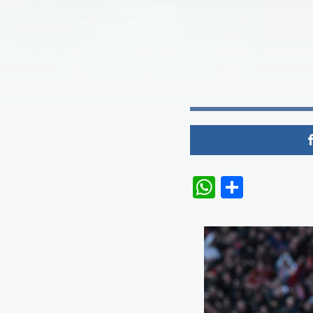
WhatsAp
Share