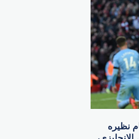
ليفربول أمام نظيره
الإنجليزي،