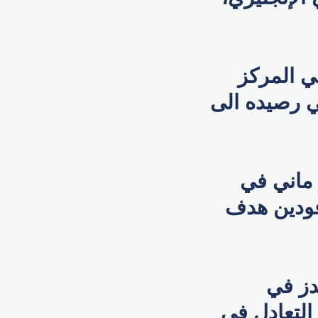
 التعادل الى 15 نقطة في المركز
ي رصيده الى
ماني في
يل فودين هدف
دز في
ن التعادل في