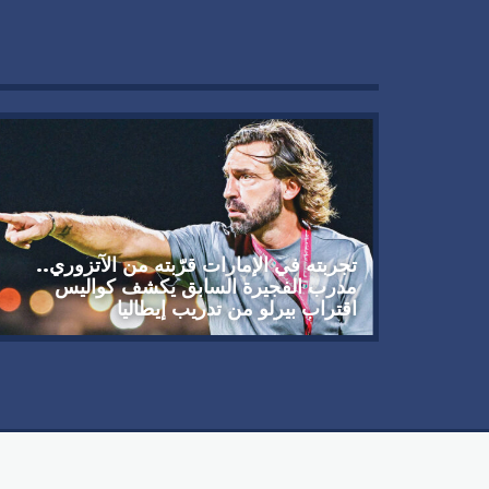
تجربته في الإمارات قرّبته من الآتزوري..
مدرب الفجيرة السابق يكشف كواليس
اقتراب بيرلو من تدريب إيطاليا