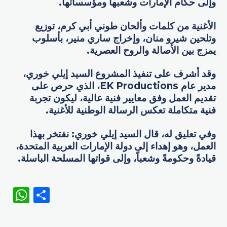
وإلى حكام الإمارات وشعبھا ومؤسساتھا.
الأغنیة من كلمات وألحان طوني أبي كرم، توزیع
وتلحین شیرو منان، وإخراج ساري منیر، بأسلوب
یمزج بین الأصالة والروح العصریة.
وقد أشرف على تنفیذ المشروع السید إیلي خوري،
مدیر عام EK Productions، الذي حرص على
تقدیم العمل وفق معاییر فنیة عالیة، لیكون تجربة
فنیة متكاملة تعكس الرسالة الوطنیة للأغنیة.
وفي تعلیق له، قال السید إیلي خوري: نفتخر بھذا
العمل، وھو إھداء إلى دولة الإمارات العربیة المتحدة،
قيادةً وحكومةً وشعباً، وإلى قواتھا المسلحة الباسلة.
WhatsApp
Share