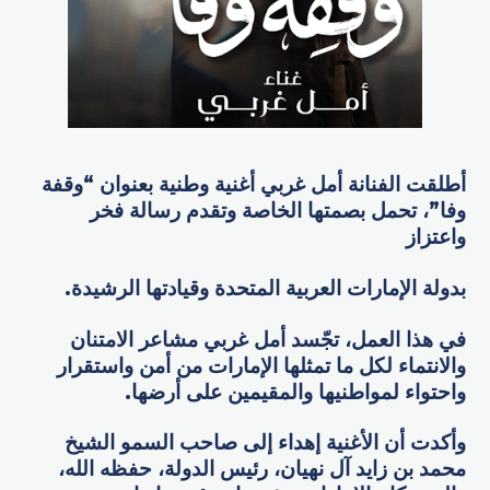
أطلقت الفنانة أمل غربي أغنیة وطنیة بعنوان “وقفة
وفا”، تحمل بصمتھا الخاصة وتقدم رسالة فخر
واعتزاز
بدولة الإمارات العربیة المتحدة وقیادتھا الرشیدة.
في ھذا العمل، تجّسد أمل غربي مشاعر الامتنان
والانتماء لكل ما تمثلها الإمارات من أمن واستقرار
واحتواء لمواطنیھا والمقیمین على أرضھا.
وأكدت أن الأغنیة إھداء إلى صاحب السمو الشیخ
محمد بن زاید آل نھیان، رئیس الدولة، حفظه الله،