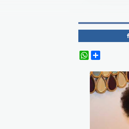
WhatsAp
Share