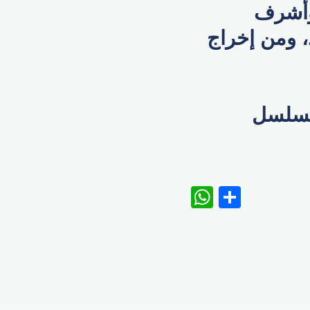
وأشرف
، ومن إخراج
يع يشارك في دراما رمضان ٢٠٢١ بمسلسل
WhatsAp
Share