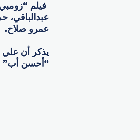
فيلم “زومبي”
عبدالباقي، حم
عمرو صلاح.
“أحسن أب” وهو