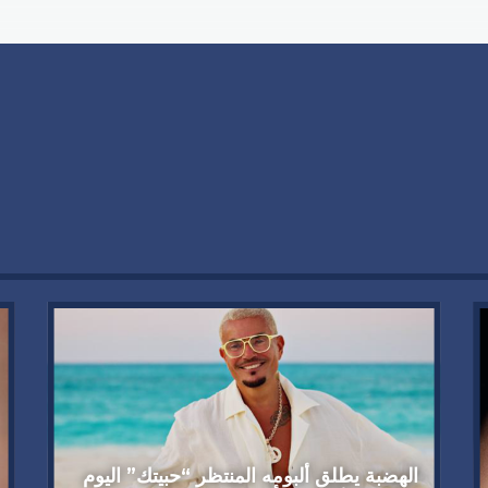
الهضبة يطلق ألبومه المنتظر “حبيتك” اليوم