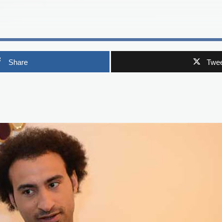
Share
Twee
p