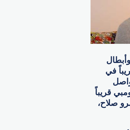
وأبطال
باً في
واصل
مبي قريباً
مرو صلاح،