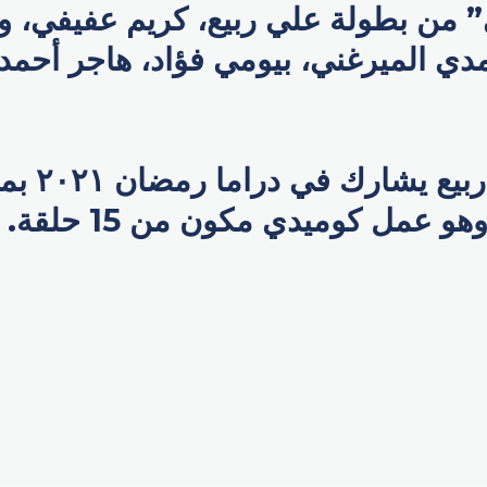
 من بطولة علي ربيع، كريم عفيفي، 
دي الميرغني، بيومي فؤاد، هاجر أحمد
يذكر أن علي رب
 عمل كوميدي مكون من 15 حلقة.
p