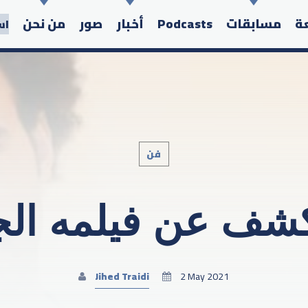
عة
مسابقات
Podcasts
أخبار
صور
من نحن
اس
فن
Search in the website:
كشف عن فيلمه الج
Jihed Traidi
2 May 2021