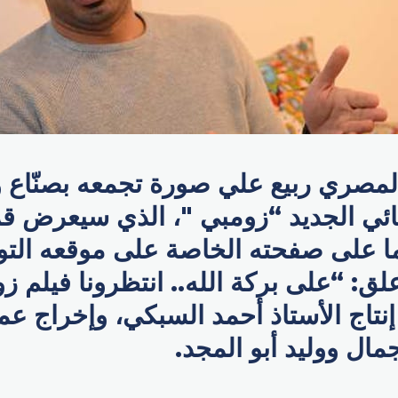
لمصري ​ربيع علي صورة تجمعه بصنّاع 
ائي الجديد “زومبي "، الذي سيعرض قري
ا على صفحته الخاصة على موقعه الت
لق: “على بركة الله.. انتظرونا فيلم زو
 إنتاج الأستاذ ​أحمد السبكي، وإخراج ع
مال ووليد أبو المجد.