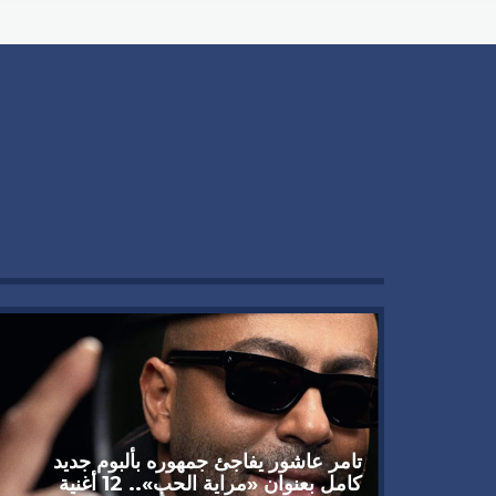
تامر عاشور يفاجئ جمهوره بألبوم جديد
كامل بعنوان «مراية الحب».. 12 أغنية