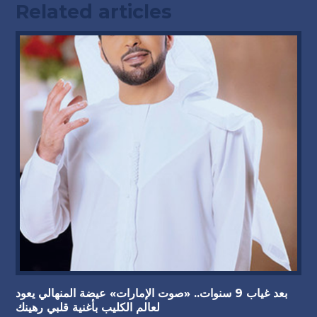
Related articles
بعد غياب 9 سنوات.. «صوت الإمارات» عيضة المنهالي يعود
لعالم الكليب بأغنية قلبي رهينك