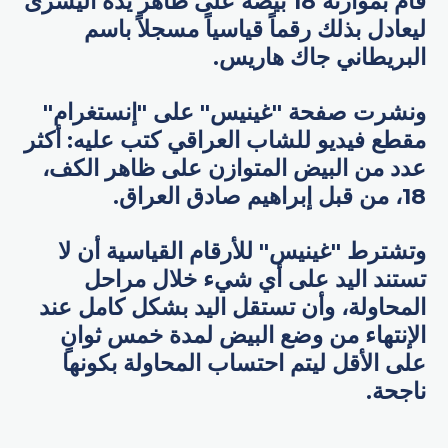
قام بموازنة 18 بيضة على ظاهر يده اليسرى
ليعادل بذلك رقماً قياسياً مسجلاً باسم
البريطاني جاك هاريس.
ونشرت صفحة "غينيس" على "إنستغرام"
مقطع فيديو للشاب العراقي كتب عليه: أكثر
عدد من البيض المتوازن على ظاهر الكف،
18، من قبل إبراهيم صادق العراق.
وتشترط "غينيس" للأرقام القياسية أن لا
تستند اليد على أي شيء خلال مراحل
المحاولة، وأن تستقل اليد بشكل كامل عند
الإنتهاء من وضع البيض لمدة خمس ثوانٍ
على الأقل ليتم احتساب المحاولة بكونها
ناجحة.