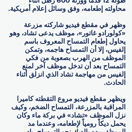
طوله 12 قدماً ووزنه 600 رطل أثناء
محاولته إطعامه، وفق وسائل إعلام أمريكية.
وظهر في مقطع فيديو شاركته مزرعة
«كولورادو غاتور»، موظف يدعى تشاد، وهو
يحاول إطعام التمساح المعروف باسم
إلفيس، إلا أن التمساح هاجمه، وتمكن
الموظف من الهرب بصعوبة من فكي
التمساح بعد أن تدخل موظف آخر لمنع
إلفيس من مهاجمة تشاد الذي انزلق أثناء
الحادث.
ويظهر مقطع فيديو مروع التقطته كاميرا
المراقبة بالمزرعة، التمساح الضخم، وكيف
نزل الموظف «تشاد» في بركة ماء وكان
يحمل ديكاً رومياً لإطعامه، وعندما مد
الموظف يده بالديك نحو التمساح، بادر